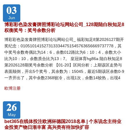
03
Jun
博彩彩色染发膏牌照博彩论坛网站公司_128期陆白秋知足8
权衡奖号：奖号余数分析
博彩彩色染发膏牌照博彩论坛网站公司_ 福彩知足8第2026127期开
奖纪念：0105101415273133344751545763656669737778，其
中奖号余数奇偶比为14：6，余数012路比为6：10：4，余数大小
比为10：10，余数质合比为13：7。 皇冠体育hg86a 陆白秋知足8
第2026128期奖号余数分析 【01-20】区间分析：上期该区走势与
表面颠倒，开出5个奖号，其余数为：15045，最近5期该区余数0-9
一齐开出了，其中余数2368较冷，出现1次，余数14较热，出现4
欧博注册
26
May
bet365在线体投注欧洲杯德国2018名单 | 个东说念主待业
金投资产物日渐丰富 高兴类有待加快扩容