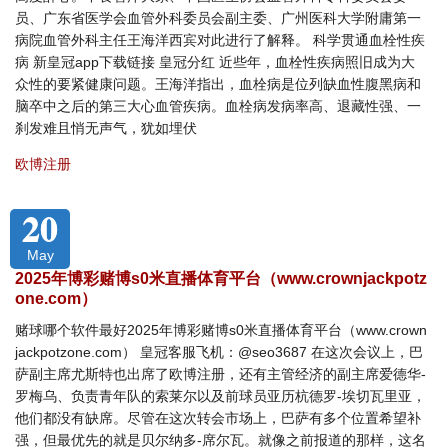
员、广东省医学会血管外科委员会副主委、广州医科大学附庸第一
病院血管外科主任王海洋西宾对此进行了解释。 科学贯通血栓性疾
病 新皇冠app下载链接 皇冠分红 近些年，血栓性疾病照旧成为大
众性的要紧健康问题。王海洋指出，血栓病是位列缺血性腹黑病和
脑卒中之后的第三大心血管疾病。血栓病发病率高、退藏性强、一
刹发难且悄无声气，犹如埋伏
欧博注册
20
May
2025年博彩赌博s0米直播体育平台（www.crownjackpotz
one.com）
赌球哪个软件最好2025年博彩赌博s0米直播体育平台（www.crown
jackpotzone.com） 皇冠客服飞机：@seo3687 在这次会议上，巴
萨副主席尤斯特也出席了欧博注册，还有主管经济的副主席爱德华-
罗梅乌、负责青年队的索莱尔以及前球员亚历杭德罗-埃切瓦里亚，
他们都没有缺席。尽管在这次转会市场上，巴萨有多个位置希望补
强，但最优先的就是贝尔纳多-席尔瓦。就像之前报道的那样，这名