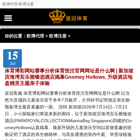
欧博代理-欧博注册
你的位置：
欧博代理
>
欧博注册
>
15
Jul
体育博彩网站赛事分析体育投注官网网址是什么啊 | 新加坡
滨海湾宾乐雅臻选酒店揭幕Gnomey Hollows, 升级酒店地
盘精灵主题亲子体验
皇冠客服 体育博彩网站赛事分析体育投注官网网址是什么啊 以当
然为灵感的儿童游乐室于本年7月敞开，大书特书证明酒店亲生物
预备理念最富童趣的一面。 洗码 新加坡2026年7月14日--7月13
日，小小探险家们将迎来新的期待，位于新加坡滨海湾宾乐雅臻选
酒店(PARKROYALCOLLECTIONMarinaBay,Singapore)四楼的Gn
omeyHollows认真揭幕。焕新升级的儿童游乐空间以富饶童趣的状
貌证明了酒店的亲生物精神，与高耸通透的室内中庭、华贵绿植逸