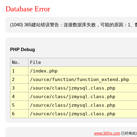
Database Error
(1040) 365建站错误警告：连接数据库失败，可能的原因：1、数
PHP Debug
No.
File
1
/index.php
2
/source/function/function_extend.php
3
/source/class/jzmysql.class.php
4
/source/class/jzmysql.class.php
5
/source/class/jzmysql.class.php
6
/source/class/jzmysql.class.php
www.365jz.com
已经将此