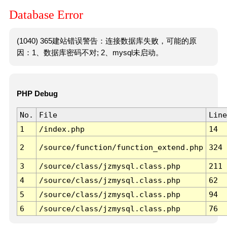
Database Error
(1040) 365建站错误警告：连接数据库失败，可能的原
因：1、数据库密码不对; 2、mysql未启动。
PHP Debug
No.
File
Line
1
/index.php
14
2
/source/function/function_extend.php
324
3
/source/class/jzmysql.class.php
211
4
/source/class/jzmysql.class.php
62
5
/source/class/jzmysql.class.php
94
6
/source/class/jzmysql.class.php
76