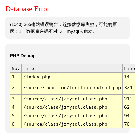
Database Error
(1040) 365建站错误警告：连接数据库失败，可能的原
因：1、数据库密码不对; 2、mysql未启动。
PHP Debug
No.
File
Line
1
/index.php
14
2
/source/function/function_extend.php
324
3
/source/class/jzmysql.class.php
211
4
/source/class/jzmysql.class.php
62
5
/source/class/jzmysql.class.php
94
6
/source/class/jzmysql.class.php
76